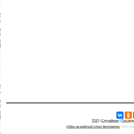
ТОП
|
Случайные
|
Послед
«
Обои на рабочий стол бесплатно
» Все пр