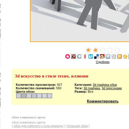
Одобряю
3d искусство в стиле техно, иллюзии
Количество просмотров:
927
Категория:
3d графика обои
Количество скачиваний:
550
Теги:
3d графика
,
3d персонажи
Цвета обои:
Размер:
Все
Комментировать
обои оливкового цвета
обои оливкового цвета
[
обои для рабочего стола природа
] [
большие обои
]