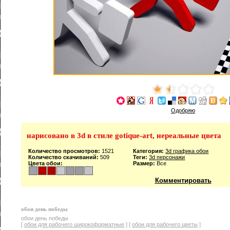
Одобряю
нарисовано в 3d в стиле gotique-art, нереальные цвета
Количество просмотров:
1521
Категория:
3d графика обои
Количество скачиваний:
509
Теги:
3d персонажи
Цвета обои:
Размер:
Все
Комментировать
обои день победы
обои день победы
[
обои для рабочего широкоформатные
] [
обои для рабочего цветы
]