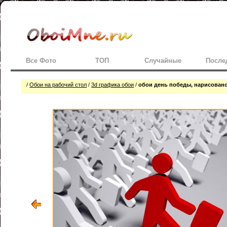
Все Фото
ТОП
Случайные
После
/
Обои на рабочий стол
/
3d графика обои
/
обои день победы, нарисовано 