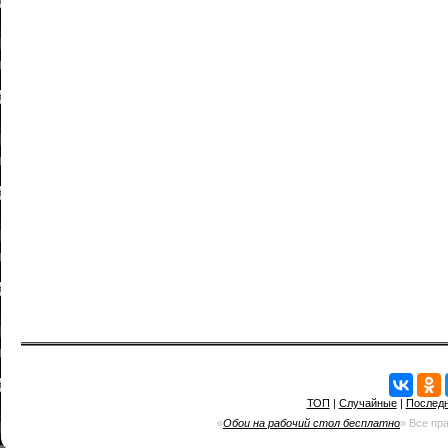
ТОП
|
Случайные
|
Послед
«
Обои на рабочий стол бесплатно
» Все пр