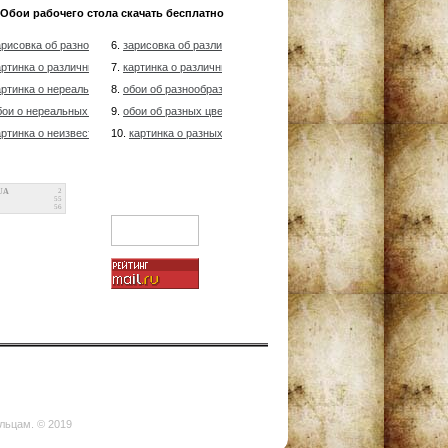
Обои рабочего стола скачать бесплатно
арисовка об разнообразных цветах разнообразных оттенков
6.
зарисовка об различных цветочках различных цветовых палит
артинка о различных цветочках различных цветовых палитр
7.
картинка о различных цветах разных сортов
артинка о нереальных гакактиках и возникновение красных гигантов, орб
8.
обои об разнообразных цветочках разнообразных оттенков
бои о нереальных планетах, тема космоса
9.
обои об разных цветах различных цветовых палитр
артинка о неизвестных звезд, фантазии на счет Вселенной
10.
картинка о разных цветочках разнообразных цветовых палит
UA
2
55
56
ельцам. © 2019