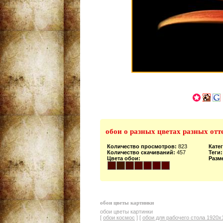
обои о разных цветах разных отт
Количество просмотров:
823
Кате
Количество скачиваний:
457
Теги:
Цвета обои:
Разм
обои цветы картинки
обои цветы картинки
[
обои космос
] [
обои для рабочего стола 1920х