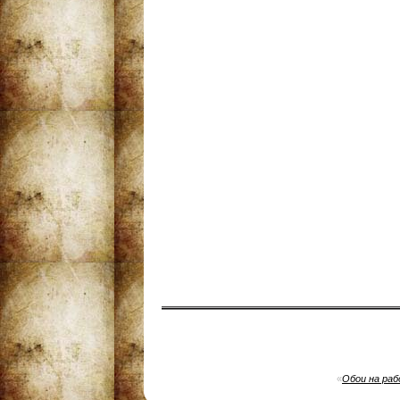
«
Обои на раб