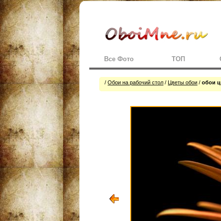
Все Фото
ТОП
/
Обои на рабочий стол
/
Цветы обои
/
обои ц