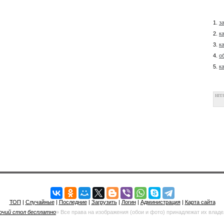
1.
з
2.
к
3.
к
4.
о
5.
к
HIT.
ТОП
|
Случайные
|
Последние
|
Загрузить
|
Логин
|
Администрация
|
Карта сайта
очий стол бесплатно
» Все права на изображения (обои и фото) принадлежат их влад