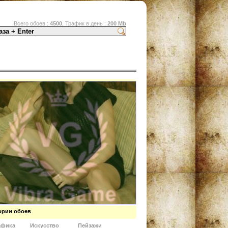
Всего обоев :
4500
, Трафик в день :
200 Mb
ории обоев
афика
Искусство
Пейзажи