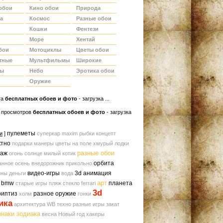
обои
Кино обои
Природа
а
Космос
Разные обои
Кошки
Фентези
Море
Хентай
бои
Мотоциклы
Цветы обои
тные
Мультфильмы
Широкие
ды
Небо
Эротика обои
Оружие
та
беcплатных обоев и фото
- загрузка ...
 просмотров
бесплатных обоев и фото
- загрузка
пулеметы
и
]
суперкар
maxim
рыбки
концепт
ктно
подарки
манеры
цветы на поле
хмурый
лодки
разные обои
заж
огонь
солнце
милый котик
орбита
анное
осень
внедорожник
прикольно
видео-игры
3d анимация
ины
деньги
вода
арт
bmw
планета
старые игры
пляж
стекло
ferrari
3d
риптиз
разное оружие
холм
гонки
ика
архитектура
WB
техно
разные игры
закат
знаки зодиака
весна
Новый год
хакеры