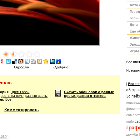
обои
Авто 
Город
Горы
Дети
Еда о
Живо
Звез
Игры
Все цве
Одобряю
Одобряю
История
...
енков
[
Все тег
абстра
гория:
Цветы обои
Скачать обои обои о разных
цветы на поле
,
разные цветы
цветах разных оттенков
3d пей
ер:
Все
неизвед
филипп
Комментировать
самолет
ст
небо
граф
дружба
1080
]