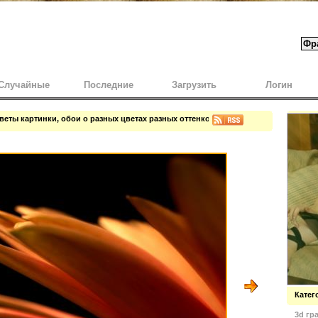
Случайные
Последние
Загрузить
Логин
веты картинки, обои о разных цветах разных оттенков
Катег
3d гр