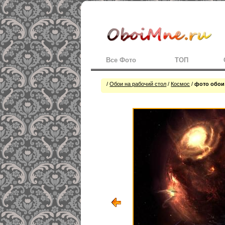
Все Фото
ТОП
/
Обои на рабочий стол
/
Космос
/
фото обои