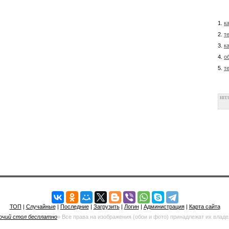
1.
к
2.
т
3.
к
4.
о
5.
т
HIT.
ТОП
|
Случайные
|
Последние
|
Загрузить
|
Логин
|
Администрация
|
Карта сайта
очий стол бесплатно
» Все права на изображения (обои и фото) принадлежат их влад