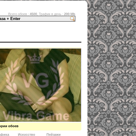
Всего обоев :
4500
, Трафик в день :
200 Mb
ории обоев
афика
Искусство
Пейзажи