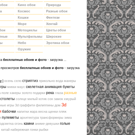
обои
Кино обои
Природа
а
Космос
Разные обои
Кошки
Фентези
Море
Хентай
бои
Мотоциклы
Цветы обои
тные
Мультфильмы
Широкие
ды
Небо
Эротика обои
Оружие
та
беcплатных обоев и фото
- загрузка ...
 просмотров
бесплатных обоев и фото
- загрузка
стриптиз
и
]
осень
село
прикольно
вода
манеры
игры
скелетная анимация
букеты
микки маус
разные
река
а поле
хакеры
золото
подарки
глаза
истолеты
солнце
милый котик
сон
замок
хмурый
3d
зные игры
3d граффити
филиппины
дом
н
бабочки
напитки
жара
весна
щенки
пляж
пулеметы
я
архитектура
трансформеры
зима
камни
голые
одсветка
огонь
аниме-девушки
и
китай
набережная
гонки
рыбки