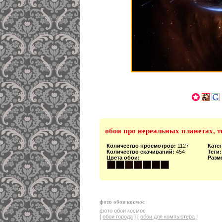
обои про нереальных планетах, т
Количество просмотров:
1127
Кате
Количество скачиваний:
454
Теги:
Цвета обои:
Разм
фото обои космос
фото обои космос
[
обои города
] [
обои для компьютера
]