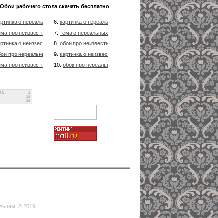
Обои рабочего стола скачать бесплатно
артинка о нереальных орбит, фантазии на счет Вселенной
6.
картинка о нереальных гакактиках, фантазии на счет Вселенно
ема про неизвестных звезд и возникновение Сверхновых, орбиты тел
7.
тема о нереальных звезд, тема космоса
артинка о неизвестных орбит, фантазии на счет Вечности
8.
обои про неизвестных планетах и зарождение Сверхновых, ор
бои про нереальных звезд и зарождение Сверхновых, орбиты космических
9.
картинка о неизвестных звезд, тема космоса
ема про неизвестных гакактиках и возникновение красных гигантов
10.
обои про нереальных планетах и зарождение Сверхновых, о
UA
2
38
39
ельцам. © 2019