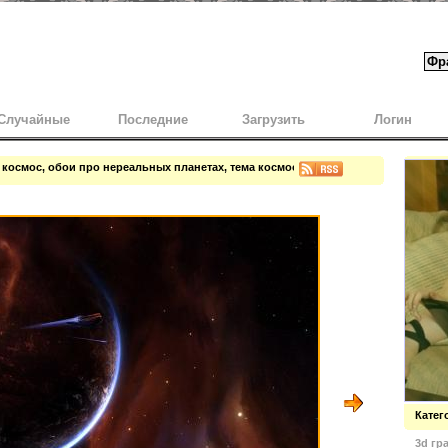
Случайные
Последние
Загрузить
Логин
 космос, обои про нереальных планетах, тема космоса
Катег
3d гр