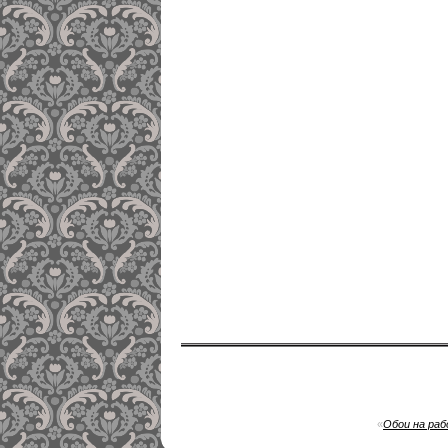
«
Обои на раб