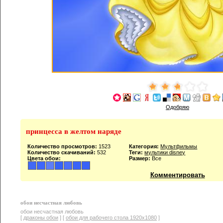
Одобряю
принцесса в желтом наряде
Количество просмотров:
1523
Категория:
Мультфильмы
Количество скачиваний:
532
Теги:
мультики disney
Цвета обои:
Размер:
Все
Комментировать
обои несчастная любовь
обои несчастная любовь
[
драконы обои
] [
обои для рабочего стола 1920х1080
]