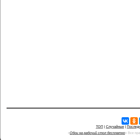
ТОП
|
Случайные
|
Послед
«
Обои на рабочий стол бесплатно
» Все пр