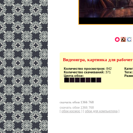
Видеоигра, картинка для рабочег
Количество просмотров:
842
Кате
Количество скачиваний:
371
Теги:
Цвета обои:
Разм
скачать обои 1366 768
скачать обои 1366 768
[
обои космос
] [
обои для компьютера
]