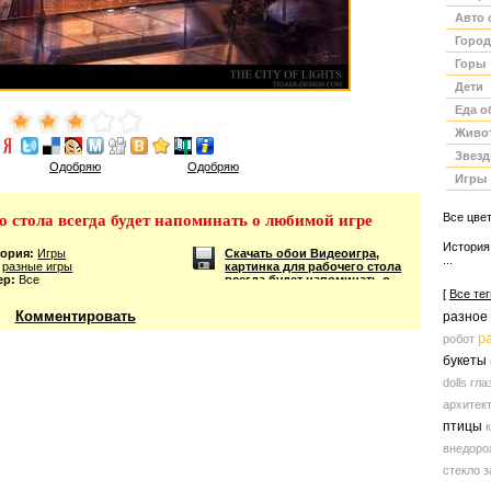
обои
Авто 
Город
Горы
Дети
Еда о
Живо
Звез
Одобряю
Одобряю
Игры
Все цве
о стола всегда будет напоминать о любимой игре
История
гория:
Игры
Скачать обои Видеоигра,
...
разные игры
картинка для рабочего стола
ер:
Все
всегда будет напоминать о
любимой игре
[
Все тег
Комментировать
разное
р
робот
букеты
dolls
гла
архитек
птицы
внедоро
стекло
з