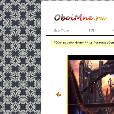
Все Фото
ТОП
/
Обои на рабочий стол
/
Игры
/
скачать обои