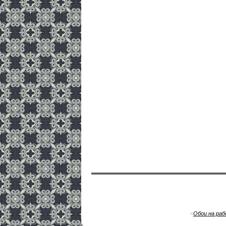
«
Обои на раб