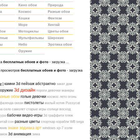
обои
Кино обои
Природа
а
Космос
Разные обои
Кошки
Фентези
Море
Хентай
бои
Мотоциклы
Цветы обои
тные
Мультфильмы
Широкие
ды
Небо
Эротика обои
Оружие
та
беcплатных обоев и фото
- загрузка ...
 просмотров
бесплатных обоев и фото
- загрузка
камни
3d пейзаж
абстрактно
и
]
закат
дом
3d дизайн
 оружие
пороги
девочки
манеры
азные обои
голые девочки
космос
лето
огонь
пистолеты
фазенда
океан
милый котик
Pussycat
за
село
самолет
старые игры
солнце
восход
бабочки
видео-игры
тура
3d граффити
пляж
разные цветы
китай
сон
спорткар
корабли
WB
sega
знаки зодиака
арт
жник
windows xp-7
холм
3d анимация
амок
зима