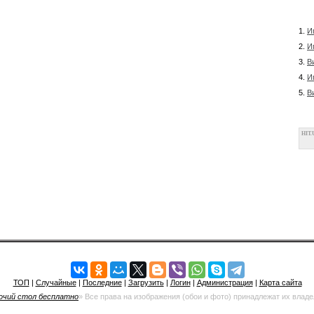
1.
И
2.
И
3.
В
4.
И
5.
В
HIT.
ТОП
|
Случайные
|
Последние
|
Загрузить
|
Логин
|
Администрация
|
Карта сайта
очий стол бесплатно
» Все права на изображения (обои и фото) принадлежат их влад