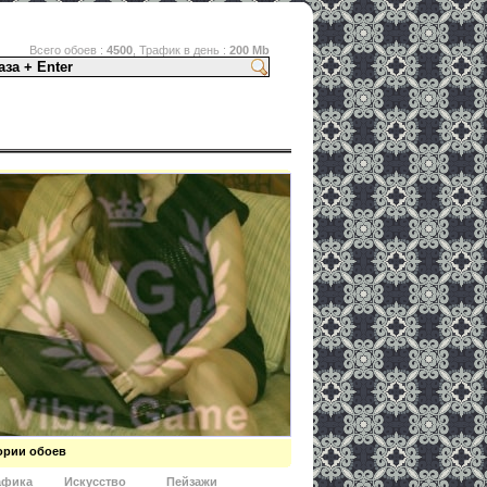
Всего обоев :
4500
, Трафик в день :
200 Mb
любимой игре
ории обоев
афика
Искусство
Пейзажи