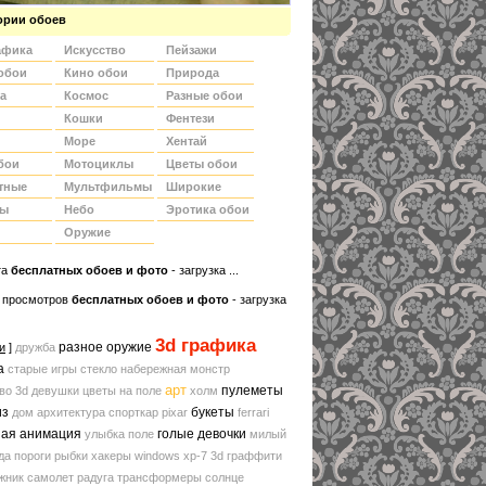
ории обоев
афика
Искусство
Пейзажи
обои
Кино обои
Природа
а
Космос
Разные обои
Кошки
Фентези
Море
Хентай
бои
Мотоциклы
Цветы обои
тные
Мультфильмы
Широкие
ды
Небо
Эротика обои
Оружие
та
беcплатных обоев и фото
- загрузка ...
 просмотров
бесплатных обоев и фото
- загрузка
3d графика
разное оружие
и
]
дружба
а
старые игры
стекло
набережная
монстр
арт
пулеметы
во
3d девушки
цветы на поле
холм
из
букеты
дом
архитектура
спорткар
pixar
ferrari
ная анимация
голые девочки
улыбка
поле
милый
да
пороги
рыбки
хакеры
windows xp-7
3d граффити
жник
самолет
радуга
трансформеры
солнце