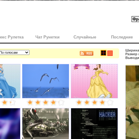
екс Рулетка
Чат Рунетки
Случайные
Последние
Ширина 
Размер 
Выводит