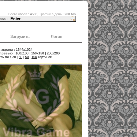
Всего обоев :
4500
, Трафик в день :
200 Mb
Загрузить
Логин
экрана :
1344x1024
превью :
100x100
|
150x150
|
200x200
ь по :
20
|
30
|
50
|
100
картинок