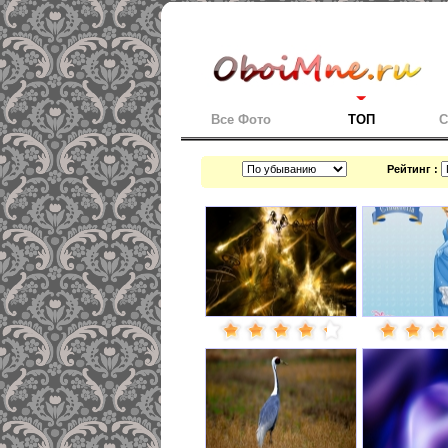
Все Фото
ТОП
С
Рейтинг :