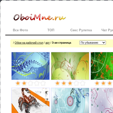
Все Фото
ТОП
Секс Рулетка
Чат Ру
/
Обои на рабочий стол
/
арт
/
3-ая страница