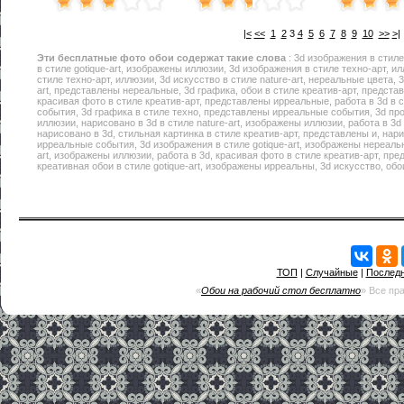
|<
<<
1
2
3
4
5
6
7
8
9
10
>>
>|
Эти
бесплатные фото обои
содержат такие слова
: 3d изображения в стиле
в стиле gotique-art, изображены иллюзии, 3d изображения в стиле техно-арт, и
стиле техно-арт, иллюзии, 3d искусство в стиле nature-art, нереальные цвета, 3
art, представлены нереальные, 3d графика, обои в стиле креатив-арт, предста
красивая фото в стиле креатив-арт, представлены ирреальные, работа в 3d в 
события, 3d графика в стиле техно, представлены ирреальные события, 3d пр
иллюзии, нарисовано в 3d в стиле nature-art, изображены иллюзии, работа в 3d 
нарисовано в 3d, стильная картинка в стиле креатив-арт, представлены и, нари
ирреальные события, 3d изображения в стиле gotique-art, изображены нереальн
art, изображены иллюзии, работа в 3d, красивая фото в стиле креатив-арт, пр
креативная обои в стиле gotique-art, изображены ирреальны, 3d искусство, обо
ТОП
|
Случайные
|
Послед
«
Обои на рабочий стол бесплатно
» Все пр