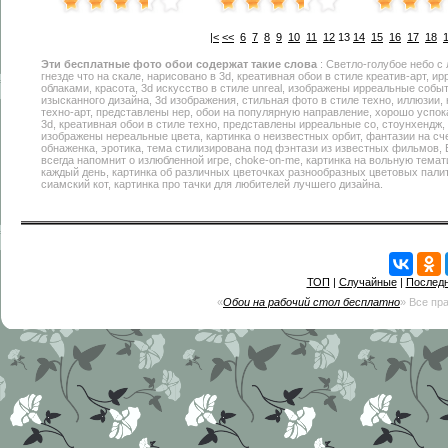
|<
<<
6
7
8
9
10
11
12
13
14
15
16
17
18
Эти
бесплатные фото обои
содержат такие слова
: Светло-голубое небо c 
гнезде что на скале, нарисовано в 3d, креативная обои в стиле креатив-арт, и
облаками, красота, 3d искусство в стиле unreal, изображены ирреальные собы
изысканного дизайна, 3d изображения, стильная фото в стиле техно, иллюзии, 
техно-арт, представлены нер, обои на популярную направление, хорошо успока
3d, креативная обои в стиле техно, представлены ирреальные со, стоунхендж, м
изображены нереальные цвета, картинка о неизвестных орбит, фантазии на сч
обнаженка, эротика, тема стилизирована под фэнтази из известных фильмов, В
всегда напомнит о излюбленной игре, choke-on-me, картинка на вольную темат
каждый день, картинка об различных цветочках разнообразных цветовых пали
сиамский кот, картинка про тачки для любителей лучшего дизайна.
ТОП
|
Случайные
|
Послед
«
Обои на рабочий стол бесплатно
» Все пр