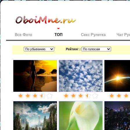
Все Фото
ТОП
Секс Рулетка
Чат Ру
Рейтинг :