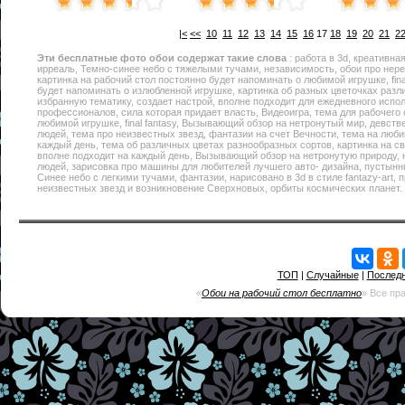
|<
<<
10
11
12
13
14
15
16
17
18
19
20
21
2
Эти
бесплатные фото обои
содержат такие слова
: работа в 3d, креативна
ирреаль, Темно-синее небо c тяжелыми тучами, независимость, обои про нере
картинка на рабочий стол постоянно будет напоминать о любимой игрушке, final
будет напоминать о излюбленной игрушке, картинка об разных цветочках разл
избранную тематику, создает настрой, вполне подходит для ежедневного испо
профессионалов, сила которая придает власть, Видеоигра, тема для рабочего
любимой игрушке, final fantasy, Вызывающий обзор на нетронутый мир, девстве
людей, тема про неизвестных звезд, фантазии на счет Вечности, тема на люби
каждый день, тема об различных цветах разнообразных сортов, картинка на с
вполне подходит на каждый день, Вызывающий обзор на нетронутую природу, н
людей, зарисовка про машины для любителей лучшего авто- дизайна, пустынн
Синее небо c легкими тучами, фантазии, нарисовано в 3d в стиле fantazy-art,
неизвестных звезд и возникновение Сверхновых, орбиты космических планет.
ТОП
|
Случайные
|
Послед
«
Обои на рабочий стол бесплатно
» Все пр