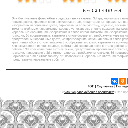
|<
<<
1
2
3
4
5
6
7
>>
>|
Эти
бесплатные фото обои
содержат такие слова
: 3d арт, картинка в стил
произведение, красивая обои в стиле nature-art, представлены нереальные цвет
изображены нереальные цвета, зарисовка на вольную тему, надежно, весьма 
тема на любимую направление, хорошо успокаивает, вполне подходит на каждый
ирреальные события, 3d изображения в стиле unreal, иллюзии, 3d изображения,
иллюзии, 3d произведение, картинка в стиле gotique-art, изображены нереальны
представлены нереальные цвета, 3d произведение, стильная обои в стиле gotiq
креативная обои в стиле fantazy-art, изображены иллюзии, картинка на популя
для ежедневного использования, работа в 3d, красивая фото в стиле gotique-a
работа в 3d, красивая фото в стиле техно, представлены ирреальные события, 
иллюзии, нарисовано в 3d в стиле техно-арт, изображены иллюзии, 3d произведе
нарисовано в 3d в стиле fantazy-art, изображены нереальные цвета, 3d графика,
представлены ирреальные события.
ТОП
|
Случайные
|
Послед
«
Обои на рабочий стол бесплатно
» Все пр